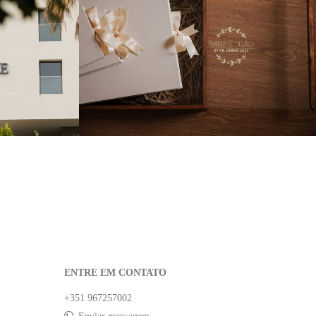
0
5112
14
ENTRE EM CONTATO
+351 967257002