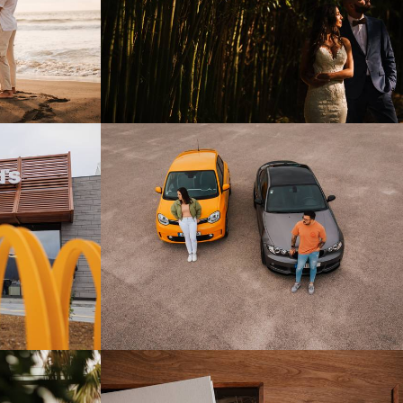
0
3633
1
1
2239
0