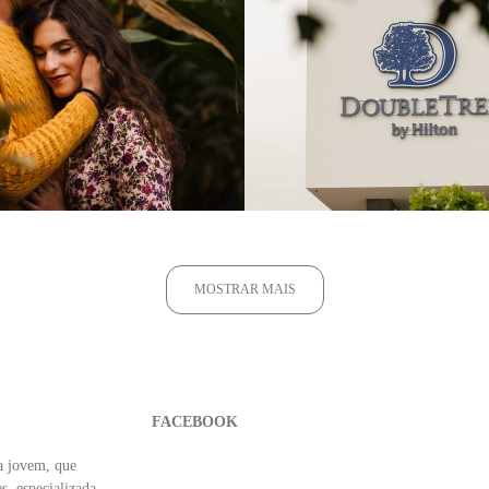
3987
1
775
MOSTRAR MAIS
FACEBOOK
a jovem, que
, especializada