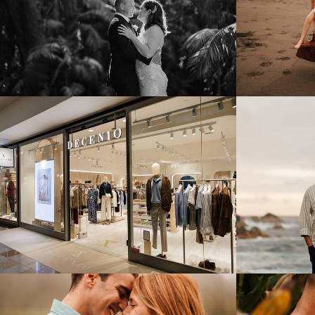
335
1
235
0