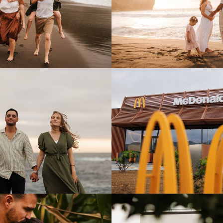
2723
0
1083
605
0
1485