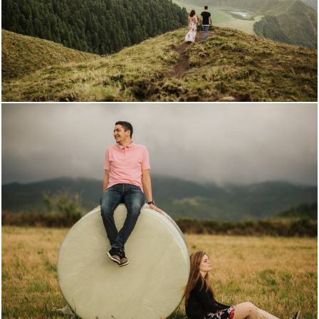
3075
3
2529
0