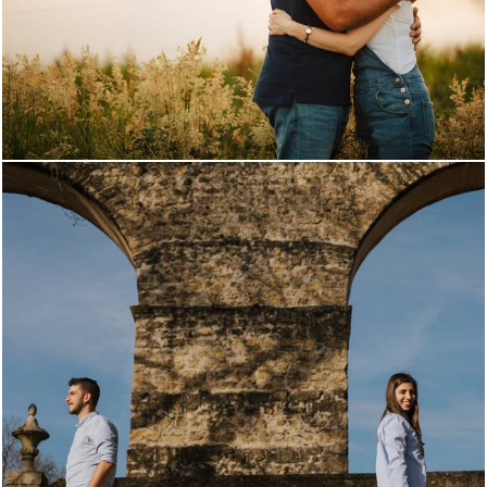
1001
0
2746
6