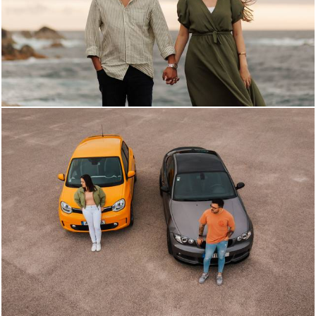
598
0
2234
0