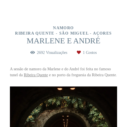
NAMORO
RIBEIRA QUENTE - SÃO MIGUEL - AÇORES
MARLENE E ANDRÉ
2692
Visualizações
1
Gostos
A sessão de namoro da Marlene e do André foi feita no famoso
tunel da
Ribeira Quente
e no porto da freguesia da Ribeira Quente.