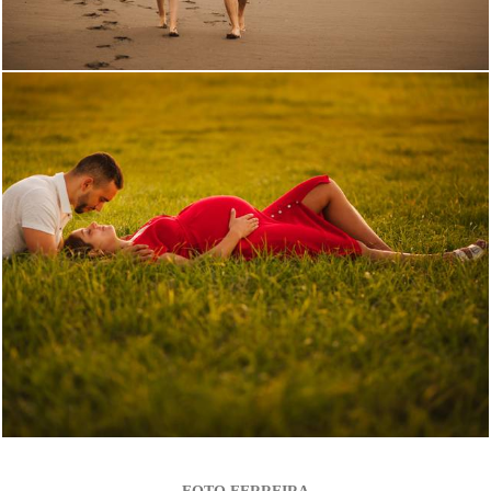
2782
3
1982
1