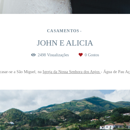
CASAMENTOS
JOHN E ALICIA
2498
Visualizações
0
Gostos
casar-se a São Miguel, na
Igreja da Nossa Senhora dos Anjos
- Água de Pau Aço