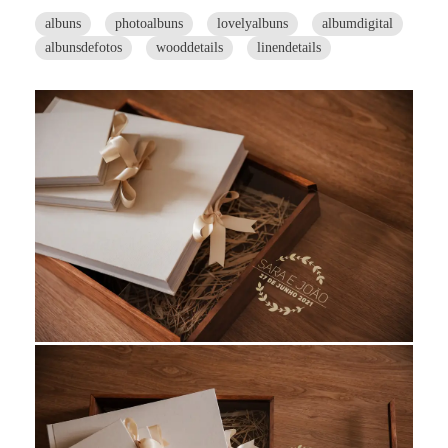
albuns
photoalbuns
lovelyalbuns
albumdigital
albunsdefotos
wooddetails
linendetails